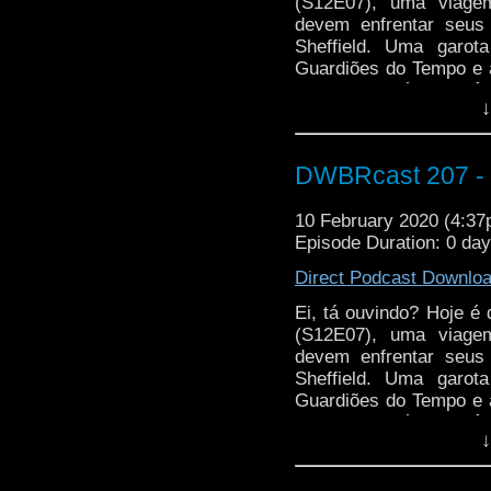
(S12E07), uma viage
devem enfrentar seu
Sheffield. Uma garota
Guardiões do Tempo e a
gente! Mas sério, vocês
↓
DWBRcast 207 -
10 February 2020 (4:3
Episode Duration: 0 da
Direct Podcast Downlo
Ei, tá ouvindo? Hoje é
(S12E07), uma viage
devem enfrentar seu
Sheffield. Uma garota
Guardiões do Tempo e a
gente! Mas sério, vocês
↓