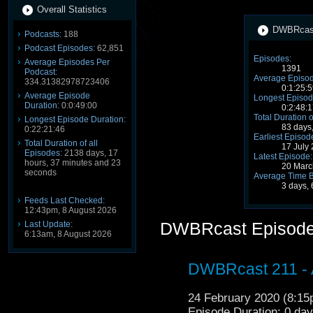
Overall Statistics
DWBRcast 
Podcasts:
188
Podcast Episodes:
62,851
Episodes:
Average Episodes Per
1391
Podcast:
Average Episod
334.31382978723406
0:1:25:5
Average Episode
Longest Episod
Duration:
0:0:49:00
0:2:48:1
Total Duration o
Longest Episode Duration:
83 days
0:22:21:46
Earliest Episod
Total Duration of all
17 July
Episodes:
2138 days, 17
Latest Episode:
hours, 37 minutes and 23
20 Marc
seconds
Average Time 
3 days, 
Feeds Last Checked:
12:43pm, 8 August 2026
DWBRcast Episod
Last Update:
6:13am, 8 August 2026
DWBRcast 211 - 
24 February 2020 (8:1
Episode Duration: 0 da