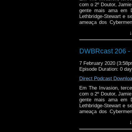
com o 2º Doutor, Jamie
gente mais ama em D
Lethbridge-Stewart e 
ameaça dos Cybermen,
ajuda do malvado To
↓
Packer!
DWBRcast 206 - S
7 February 2020 (3:58
Episode Duration: 0 da
Direct Podcast Downlo
Em The Invasion, terce
com o 2º Doutor, Jamie
gente mais ama em D
Lethbridge-Stewart e 
ameaça dos Cybermen,
ajuda do malvado To
↓
Packer!