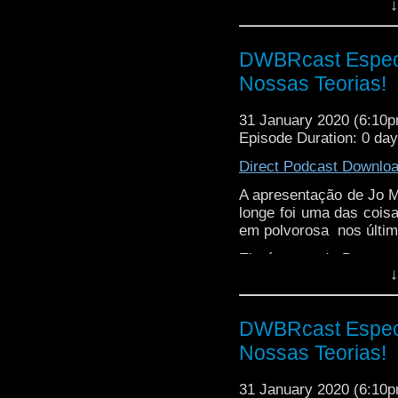
↓
DWBRcast Especia
Nossas Teorias!
31 January 2020 (6:10
Episode Duration: 0 da
Direct Podcast Downlo
A apresentação de Jo M
longe foi uma das coi
em polvorosa nos últim
Ela é antes do Doutor 
↓
clone da Doutora? Ou s
ela não ser de um U
possíveis explicações 
DWBRcast Especia
Nossas Teorias!
31 January 2020 (6:10