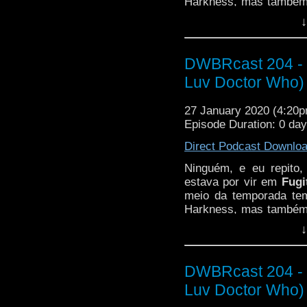
Harkness, mas também 
NOVA DOUTORA,
feita
↓
do passado? É de um u
as meninas do
Luv 
episódio!
DWBRcast 204 - Fu
Luv Doctor Who)
27 January 2020 (4:20
Episode Duration: 0 da
Direct Podcast Downlo
Ninguém, e eu repito
estava por vir em
Fugi
meio da temporada te
Harkness, mas também 
NOVA DOUTORA,
feita
↓
do passado? É de um u
as meninas do
Luv 
episódio!
DWBRcast 204 - Fu
Luv Doctor Who)