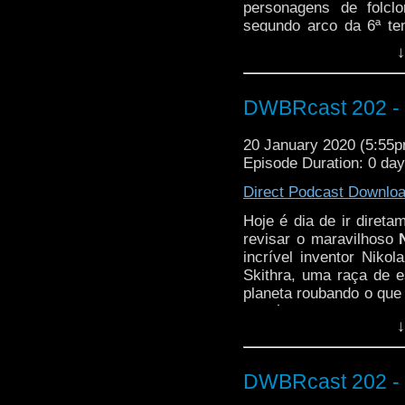
personagens de folcl
segundo arco da 6ª te
aventuras mais interes
↓
no seu unicórnio e vem
DWBRcast 202 - Ni
20 January 2020 (5:55
Episode Duration: 0 da
Direct Podcast Downlo
Hoje é dia de ir diret
revisar o maravilhoso
incrível inventor Nik
Skithra, uma raça de 
planeta roubando o que 
O próprio Tesla!
↓
Cabe a Doutora e sua f
garantir que o futuro se
DWBRcast 202 - Ni