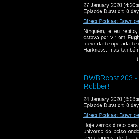
27 January 2020 (4:20
Episode Duration: 0 da
Direct Podcast Downlo
Ninguém, e eu repito
estava por vir em
Fugi
meio da temporada te
Harkness, mas também 
NOVA DOUTORA,
feita
↓
do passado? É de um u
as meninas do
Luv 
episódio!
DWBRcast 203 - S
Robber!
24 January 2020 (8:08
Episode Duration: 0 day
Direct Podcast Downlo
Hoje vamos direto para
universo de bolso ond
personagens de folcl