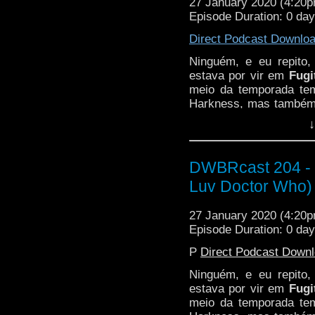
27 January 2020 (4:20
Episode Duration: 0 da
Direct Podcast Downlo
Ninguém, e eu repito
estava por vir em
Fugi
meio da temporada te
Harkness, mas também 
NOVA DOUTORA,
feita
↓
do passado? É de um u
as meninas do
Luv 
episódio!
DWBRcast 204 - Fu
Luv Doctor Who)
27 January 2020 (4:20
Episode Duration: 0 da
P
Direct Podcast Down
Ninguém, e eu repito
estava por vir em
Fugi
meio da temporada te