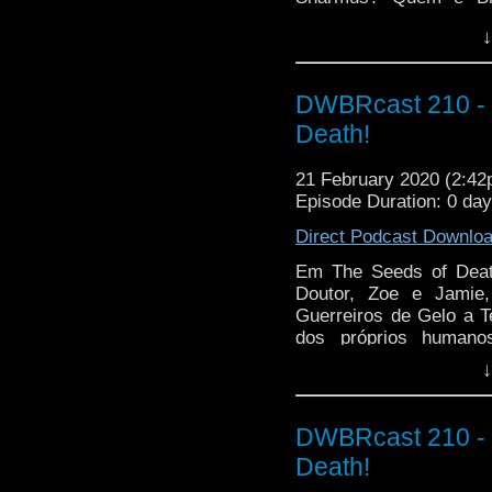
Gallifrey e do Mestr
↓
review!
DWBRcast 210 - S
Death!
21 February 2020 (2:4
Episode Duration: 0 da
Direct Podcast Downlo
Em The Seeds of Deat
Doutor, Zoe e Jamie
Guerreiros de Gelo a Te
dos próprios humano
devastará a a humanidad
↓
esse fungo é espuma.
DWBRcast 210 - S
Death!