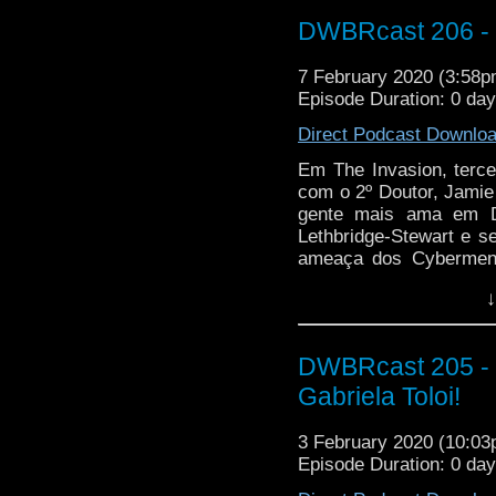
DWBRcast 206 - S
7 February 2020 (3:58
Episode Duration: 0 da
Direct Podcast Downlo
Em The Invasion, terce
com o 2º Doutor, Jamie
gente mais ama em D
Lethbridge-Stewart e 
ameaça dos Cybermen,
ajuda do malvado To
↓
Packer!
DWBRcast 205 - 
Gabriela Toloi!
3 February 2020 (10:0
Episode Duration: 0 da