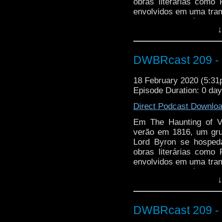
obras literárias como
envolvidos em uma tram
Cyberman Solitário. V
↓
eventos da Big Finish, 
DWBRcast 209 - T
18 February 2020 (5:3
Episode Duration: 0 da
Direct Podcast Downlo
Em The Haunting of V
verão em 1816, um gru
Lord Byron se hosped
obras literárias como
envolvidos em uma tram
Cyberman Solitário. V
↓
eventos da Big Finish, 
DWBRcast 209 - T