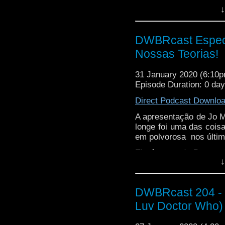
Ela é antes do Doutor 
↓
clone da Doutora? Ou s
ela não ser de um U
possíveis explicações 
DWBRcast Especia
Nossas Teorias!
31 January 2020 (6:10
Episode Duration: 0 da
Direct Podcast Downlo
A apresentação de Jo M
longe foi uma das coi
em polvorosa nos últim
Ela é antes do Doutor 
↓
clone da Doutora? Ou s
ela não ser de um U
possíveis explicações 
DWBRcast 204 - Fu
Luv Doctor Who)