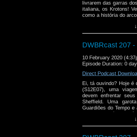
livrarem das garras do
italiana, os Krotons! V
como a história do arco
acabou não sendo feito
↓
DWBRcast 207 -
10 February 2020 (4:3
Episode Duration: 0 da
Direct Podcast Downlo
Ei, tá ouvindo? Hoje é
(S12E07), uma viage
devem enfrentar seu
Sheffield. Uma garota
Guardiões do Tempo e a
gente! Mas sério, vocês
↓