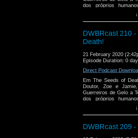
dos próprios humano
devastará a a humanidad
↓
esse fungo é espuma.
DWBRcast 210 - S
Death!
21 February 2020 (2:4
Episode Duration: 0 da
Direct Podcast Downlo
Em The Seeds of Deat
Doutor, Zoe e Jamie
Guerreiros de Gelo a Te
dos próprios humano
devastará a a humanidad
↓
esse fungo é espuma.
DWBRcast 209 - T