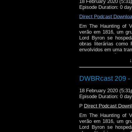
18 February 2020 (5:3
Episode Duration: 0 da
Direct Podcast Downlo
Em The Haunting of V
verão em 1816, um gru
Lord Byron se hosped
obras literárias como
envolvidos em uma tram
Cyberman Solitário. V
↓
eventos da Big Finish, 
DWBRcast 209 - T
18 February 2020 (5:3
Episode Duration: 0 da
P
Direct Podcast Down
Em The Haunting of V
verão em 1816, um gru
Lord Byron se hosped