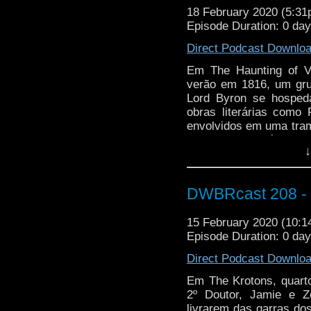
18 February 2020 (5:3
Episode Duration: 0 da
Direct Podcast Downlo
Em The Haunting of V
verão em 1816, um gru
Lord Byron se hosped
obras literárias como
envolvidos em uma tram
Cyberman Solitário. V
↓
eventos da Big Finish, 
DWBRcast 208 - S
15 February 2020 (10:
Episode Duration: 0 da
Direct Podcast Downlo
Em The Krotons, quarto
2º Doutor, Jamie e 
livrarem das garras do