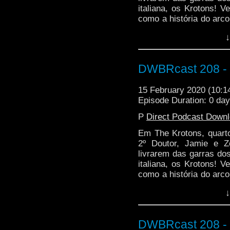
italiana, os Krotons! V
como a história do arco
acabou não sendo feito
↓
DWBRcast 208 - S
15 February 2020 (10:
Episode Duration: 0 da
P
Direct Podcast Down
Em The Krotons, quarto
2º Doutor, Jamie e 
livrarem das garras do
italiana, os Krotons! V
como a história do arco
acabou não sendo feito
↓
DWBRcast 208 - S