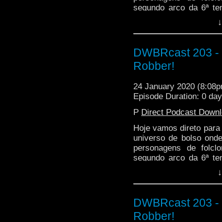
segundo arco da 6ª te
aventuras mais interes
↓
no seu unicórnio e vem
DWBRcast 203 - S
Robber!
24 January 2020 (8:08
Episode Duration: 0 day
P
Direct Podcast Down
Hoje vamos direto para
universo de bolso ond
personagens de folcl
segundo arco da 6ª te
aventuras mais interes
↓
no seu unicórnio e vem
DWBRcast 203 - S
Robber!