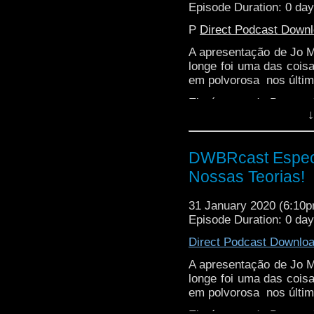
Episode Duration: 0 da
P
Direct Podcast Down
A apresentação de Jo M
longe foi uma das coi
em polvorosa nos últim
Ela é antes do Doutor 
↓
clone da Doutora? Ou s
ela não ser de um U
possíveis explicações 
DWBRcast Especia
Nossas Teorias!
31 January 2020 (6:10
Episode Duration: 0 da
Direct Podcast Downlo
A apresentação de Jo M
longe foi uma das coi
em polvorosa nos últim