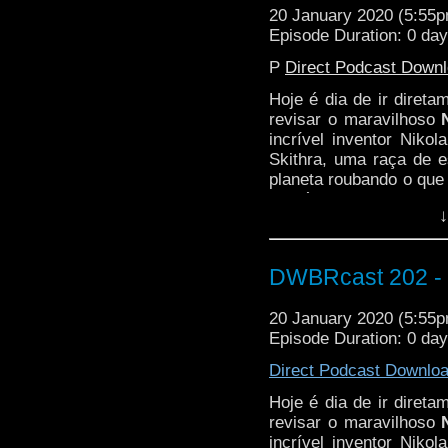
20 January 2020 (5:55
Episode Duration: 0 da
P
Direct Podcast Down
Hoje é dia de ir diret
revisar o maravilhoso
incrível inventor Nik
Skithra, uma raça de 
planeta roubando o que 
O próprio Tesla!
↓
Cabe a Doutora e sua f
garantir que o futuro se
DWBRcast 202 - Ni
20 January 2020 (5:55
Episode Duration: 0 da
Direct Podcast Downlo
Hoje é dia de ir diret
revisar o maravilhoso
incrível inventor Nik