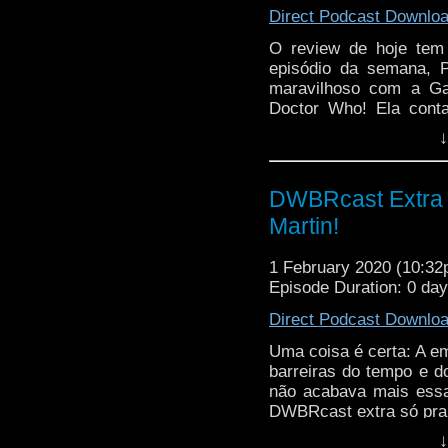
Direct Podcast Downlo
O review de hoje tem
episódio da semana, 
maravilhoso com a Gabr
Doctor Who! Ela conta
como foi conhecer Jodie
↓
DWBRcast Extra -
Martin!
1 February 2020 (10:3
Episode Duration: 0 da
Direct Podcast Downlo
Uma coisa é certa: A e
barreiras do tempo e d
não acabava mais ess
DWBRcast extra só pra 
↓