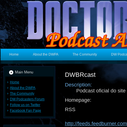
Home
About the DWPA
The Community
DW Podca
Main Menu
DWBRcast
Home
Description:
About the DWPA
Podcast oficial do sit
The Community
DW Podcasters Forum
Homepage:
Follow us on Twitter
RSS 
Facebook Fan Page
http://feeds.feedburner.co